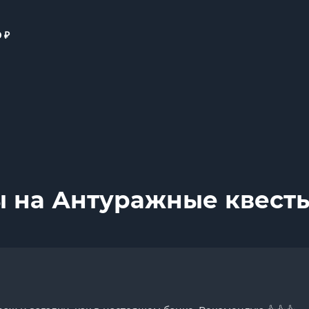
₽
0
 на Антуражные квесты