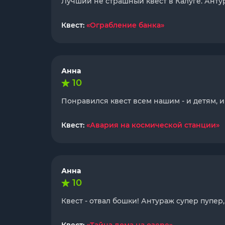
Лучший не страшный квест в Калуге. Антур
Квест:
«Ограбление банка»
Анна
10
Понравился квест всем нашим - и детям, и 
Квест:
«Авария на космической станции»
Анна
10
Квест - отвал бошки! Антураж супер пупер