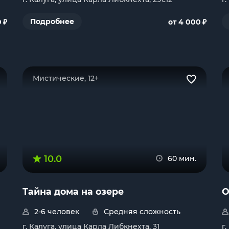
₽
₽
Подробнее
0
от 4 000
Мистические, 12+
10.0
60 мин.
Тайна дома на озере
О
2-6 человек
Средняя сложность
г. Калуга, улица Карла Либкнехта, 31
г