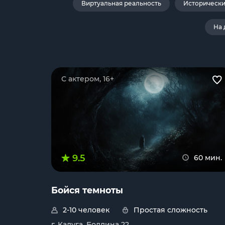
Виртуальная реальность
Историческ
На 
С актером, 16+
9.5
60 мин.
Бойся темноты
2-10 человек
Простая сложность
г. Калуга, Болдина 22