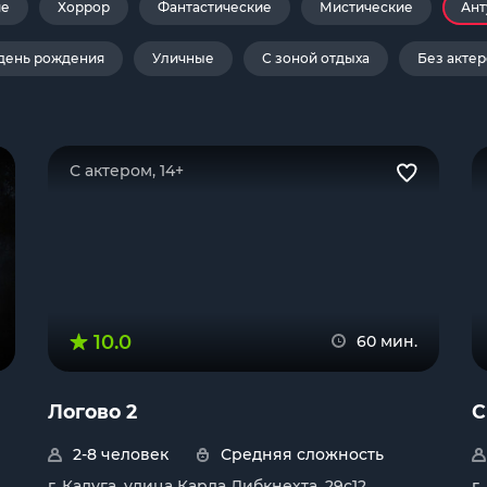
ие
Хоррор
Фантастические
Мистические
Ант
день рождения
Уличные
С зоной отдыха
Без актер
С актером, 14+
10.0
60 мин.
Логово 2
С
2-8 человек
Средняя сложность
г. Калуга, улица Карла Либкнехта, 29с12
г.