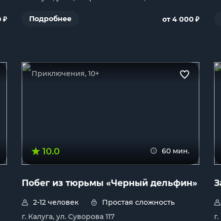
₽
₽
Подробнее
0
от 4 000
Приключения, 10+
10.0
60 мин.
Побег из тюрьмы «Черный дельфин»
З
2-12 человек
Простая сложность
г. Калуга, ул. Суворова 117
г