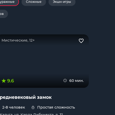
уражные
Сложные
Экшн-игры
ов
Мистические, 12+
9.6
60 мин.
редневековый замок
2-8 человек
Простая сложность
 Калуга, ул. Карла Либкнехта, д. 31