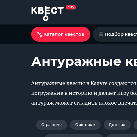
Каталог квестов
Подбор квес
Антуражные кв
Антуражные квесты в Калуге создаются
погружение в историю и делает игру б
антураж может сгладить плохое впечатл
Страшные
С актером
Детские