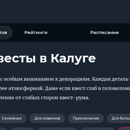
тов
Рейтинги
Расписание
есты в Калуге
 с особым вниманием к декорациям. Каждая деталь 
олее атмосферной. Даже если квест слаб в головол
ение от слабых сторон квест-рума.
Семейные
Для новичков
Приключения
Для боль