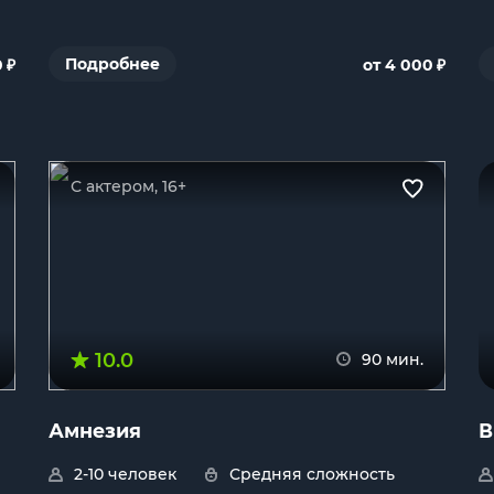
₽
₽
Подробнее
0
от 4 000
С актером, 16+
10.0
90 мин.
Амнезия
В
2-10 человек
Средняя сложность