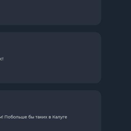
с!
м! Побольше бы таких в Калуге