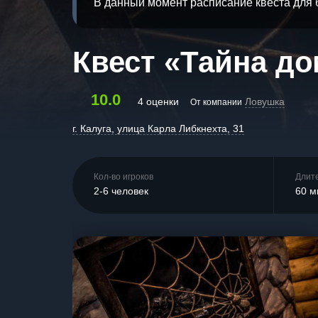
В данный момент расписание квеста для 
Квест «Тайна до
10.0
4 оценки
Ловушка
От компании
г. Калуга, улица Карла Либкнехта, 31
Кол-во игроков
Длит
2-6 человек
60 м