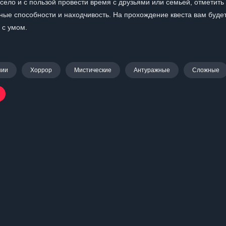
село и с пользой провести время с друзьями или семьей, отметит
ьные способности и находчивость. На прохождение квеста вам буде
 с умом.
нии
Хоррор
Мистические
Антуражные
Сложные