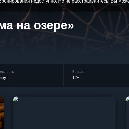
бронирования недоступно. Но не расстраивайтесь! Вы мож
ма на озере»
ельность
Возраст
инут
12+