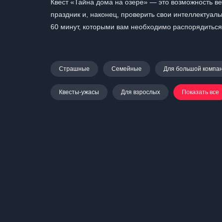
Квест «Тайна дома на озере» — это возможность ве
праздник и, наконец, проверить свои интеллектуал
60 минут, которыми вам необходимо распорядиться
Страшные
Семейные
Для большой компа
Квесты-ужасы
Для взрослых
Показать все