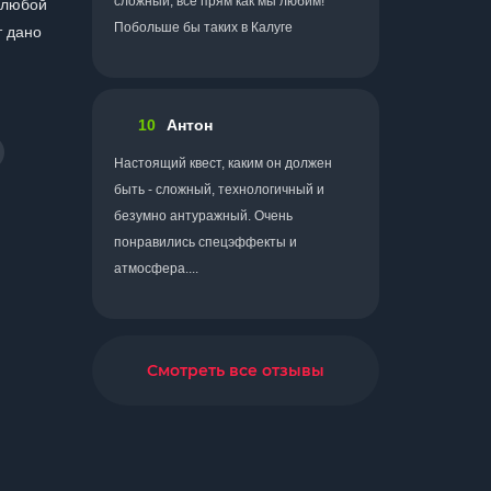
сложный, всё прям как мы любим!
ь любой
Побольше бы таких в Калуге
т дано
10
Антон
Настоящий квест, каким он должен
быть - сложный, технологичный и
безумно антуражный. Очень
понравились спецэффекты и
атмосфера....
Смотреть все отзывы