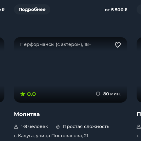
₽
₽
Подробнее
0
от 5 500
Перформансы (с актером), 18+
0.0
80 мин.
Молитва
П
1-8 человек
Простая сложность
г. Калуга, улица Постовалова, 21
г