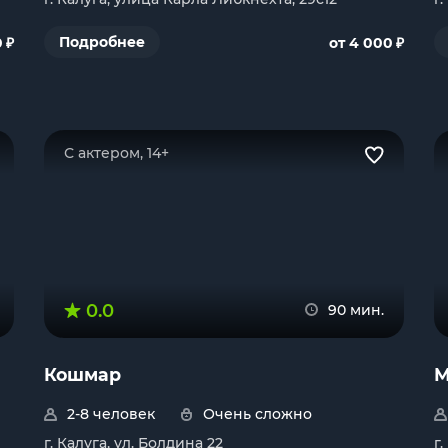
₽
₽
Подробнее
0
от 4 000
С актером, 14+
0.0
90 мин.
Кошмар
М
2-8 человек
Очень сложно
г. Калуга, ул. Болдина 22
г