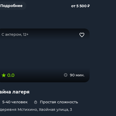
₽
Подробнее
от 5 500
С актером, 12+
0.0
90 мин.
айна лагеря
5-40 человек
Простая сложность
. деревня Мстихино, Хвойная улица, 3