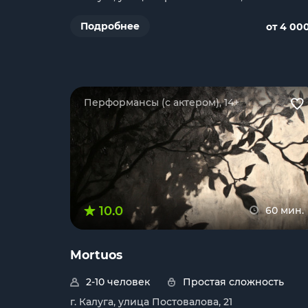
Подробнее
от 4 00
Перформансы (с актером), 14+
10.0
60 мин.
Mortuos
2-10 человек
Простая сложность
г. Калуга, улица Постовалова, 21