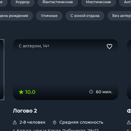
ие
Хоррор
Фантастические
Мистические
Ант
день рождения
Уличные
С зоной отдыха
Без актер
С актером, 14+
10.0
60 мин.
Логово 2
Ф
2-8 человек
Средняя сложность
г. Калуга, улица Карла Либкнехта, 29с12
г