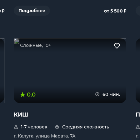
₽
₽
Подробнее
0
от 5 500
Сложные, 10+
0.0
60 мин.
КИШ
П
1-7 человек
Средняя сложность
г. Калуга, улица Марата, 7А
г