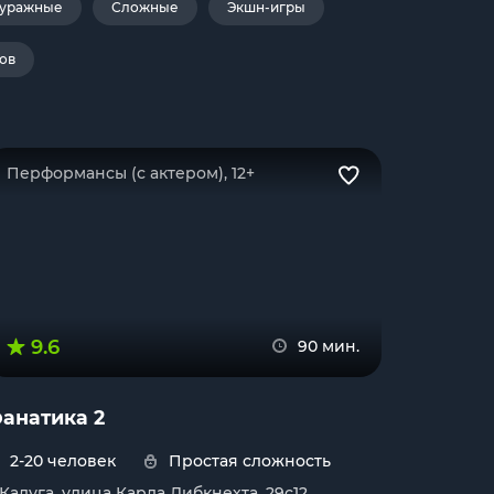
уражные
Сложные
Экшн-игры
ов
Перформансы (с актером), 12+
9.6
90 мин.
анатика 2
2-20 человек
Простая сложность
. Калуга, улица Карла Либкнехта, 29с12