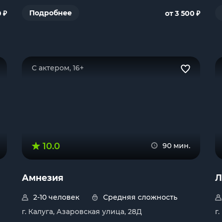
₽
₽
Подробнее
0
от 3 500
С актером, 16+
10.0
90 мин.
Амнезия
Л
2-10 человек
Средняя сложность
г. Калуга, Азаровская улица, 28Д
г