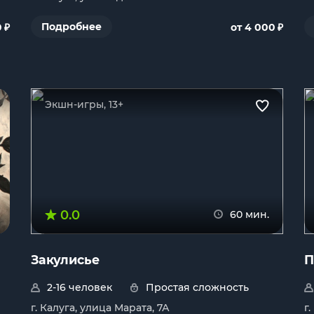
₽
₽
Подробнее
0
от 4 000
Экшн-игры, 13+
0.0
60 мин.
Закулисье
П
2-16 человек
Простая сложность
г. Калуга, улица Марата, 7А
г