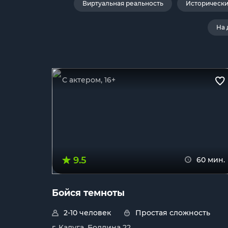
Виртуальная реальность
Историческ
На 
С актером, 16+
9.5
60 мин.
Бойся темноты
2-10 человек
Простая сложность
г. Калуга, Болдина 22