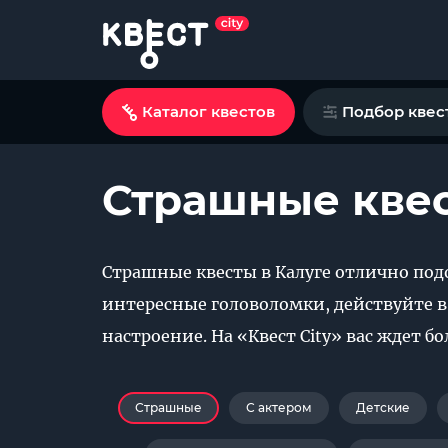
Каталог квестов
Подбор квес
Страшные квес
Страшные квесты в Калуге отлично по
интересные головоломки, действуйте в
настроение. На «Квест City» вас ждет 
Страшные
С актером
Детские