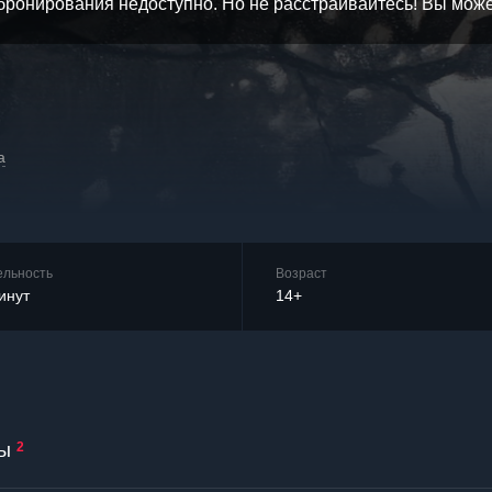
бронирования недоступно. Но не расстраивайтесь! Вы мож
а
ельность
Возраст
инут
14+
ы
2