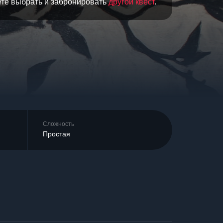
ете выбрать и забронировать
другой квест
.
Сложность
Простая