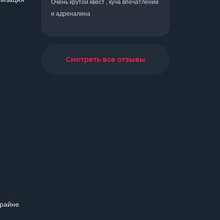
Очень крутой квест , куча впечатлений
и адреналина
Смотреть все отзывы
крайне