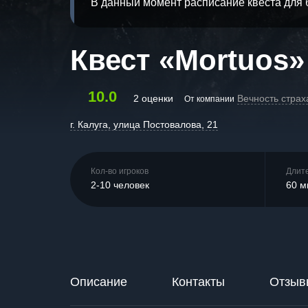
В данный момент расписание квеста для 
Квест «Mortuos»
10.0
2 оценки
Вечность страх
От компании
г. Калуга, улица Постовалова, 21
Кол-во игроков
Длит
2-10 человек
60 м
Описание
Контакты
Отзыв