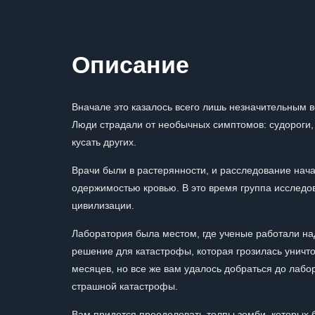
Описание
Вначале это казалось всего лишь незначительным в
Люди страдали от необычных симптомов: судороги,
кусать других.
Врачи были в растерянности, и расследование нача
одержимостью кровью. В это время группа исследо
цивилизации.
Лаборатория была местом, где ученые работали над
решение для катастрофы, которая грозилась уничто
месяцев, но все же вам удалось добраться до лабор
страшной катастрофы.
Вам придется преодолевать толпы зомби, которых б