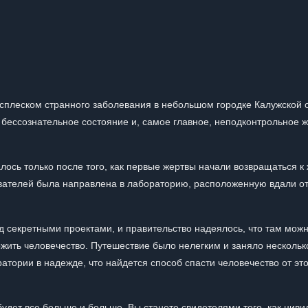
сплеском странного заболевания в небольшом городке Калужской 
 бессознательное состояние и, самое главное, неподконтрольное 
лось только после того, как первые жертвы начали возвращаться к 
вателей была направлена в лабораторию, расположенную вдали о
 секретными проектами, и правительство надеялось, что там можн
жить человечество. Путешествие было нелегким и заняло нескольк
атории в надежде, что найдется способ спасти человечество от это
удет все больше и больше. Вы станете свидетелями того, как циви