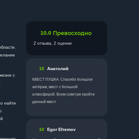
10.0
Превосходно
2 отзыва, 2 оценки
области.
желание
10
Анатолий
жизни с
КВЕСТ ПУШКА. Спасибо большое
т
актёрам, квест с большой
атмосферой. Всем советую пройти
данный квест
о найти
о
й
10
Egor Efremov
лизация