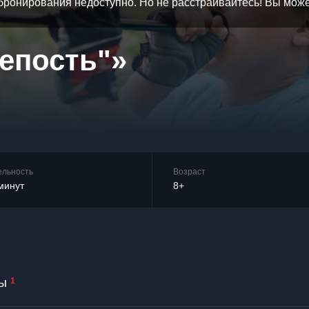
бронирования недоступно. Но не расстраивайтесь! Вы мож
епость"»
ельность
Возраст
минут
8+
ы
1