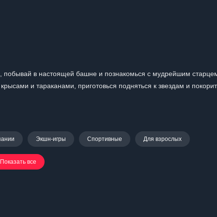
е, побывай в настоящей башне и познакомься с мудрейшим старце
крысами и тараканами, приготовься подняться к звездам и покорит
пании
Экшн-игры
Спортивные
Для взрослых
Показать все