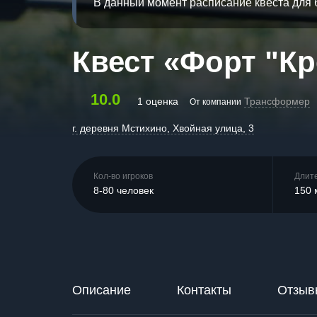
В данный момент расписание квеста для 
Квест «Форт "Кр
10.0
1 оценка
Трансформер
От компании
г. деревня Мстихино, Хвойная улица, 3
Кол-во игроков
Длит
8-80 человек
150 
Описание
Контакты
Отзыв