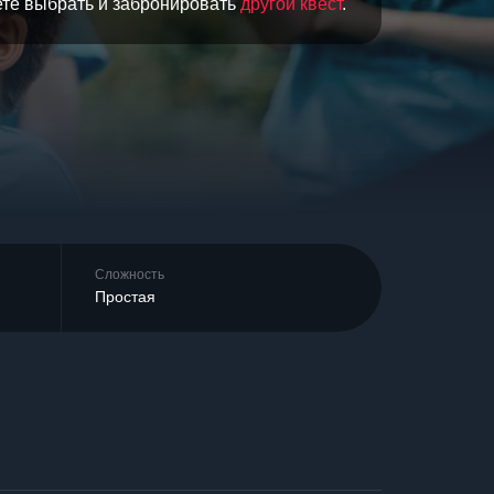
ете выбрать и забронировать
другой квест
.
Сложность
Простая