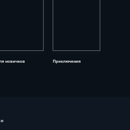
ля новичков
Приключения
Для боль
компании
 и