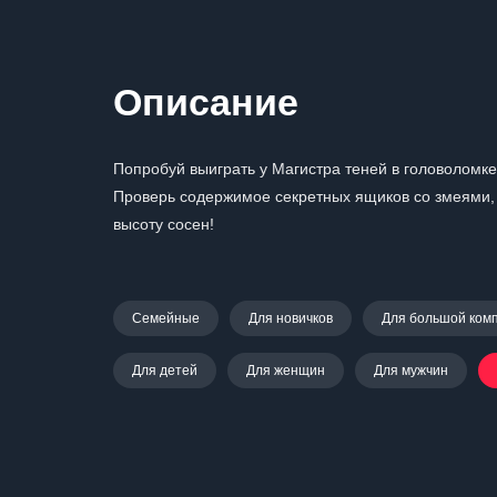
Описание
Попробуй выиграть у Магистра теней в головоломк
Проверь содержимое секретных ящиков со змеями, 
высоту сосен!
Семейные
Для новичков
Для большой ком
Для детей
Для женщин
Для мужчин