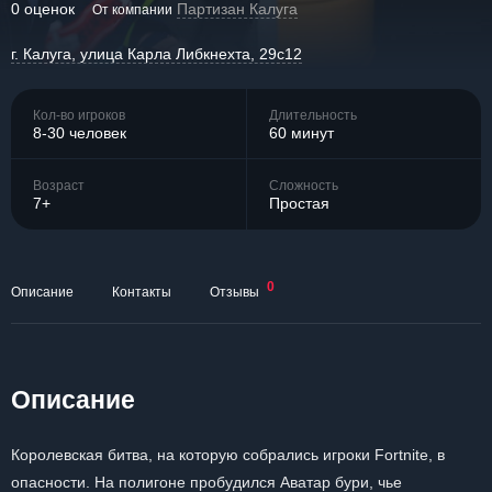
0 оценок
Партизан Калуга
От компании
г. Калуга, улица Карла Либкнехта, 29с12
Кол-во игроков
Длительность
8-30 человек
60 минут
Возраст
Сложность
7+
Простая
0
Описание
Контакты
Отзывы
Описание
Королевская битва, на которую собрались игроки Fortnite, в
опасности. На полигоне пробудился Аватар бури, чье